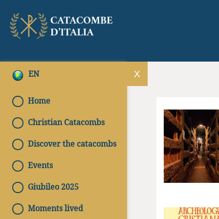
EN
Home
Christian Catacombs
Discover the catacombs
Events
Giubileo 2025
Moments lived