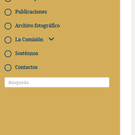
Publicaciones
Archivo fotográfico
La Comisión
Sosténnos
Contactos
DIRECCIÓN
Piazza Sanità, 14 - 80100 Napoli NA
HORARIO DE APERTURA
Lunes – sábado, 09:00 - 13:00 (la
última visita empieza a las 13:00) y