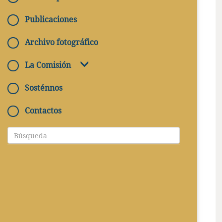
Publicaciones
Archivo fotográfico
La Comisión
Sosténnos
Contactos
DIRECCIÓN
Via Luigi Luzzatti, 2 - 00185 Roma RM
HORARIO DE APERTURA
Apertura mediante solicitud
CONTACTO
Tel: +39 06 4465610; +39 06 4467601
Email: protocollo@arcsacra.va
REGLAMENTOS
Consulta el Reglamento para las
visitas a las catacumbas abiertas