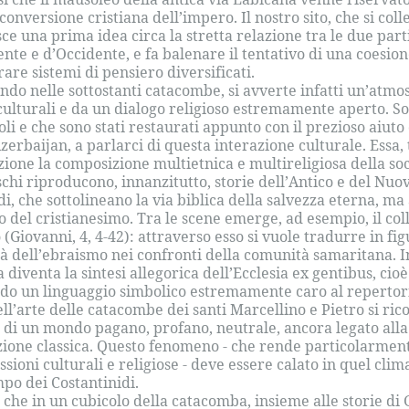
 conversione cristiana dell’impero. Il nostro sito, che si co
sce una prima idea circa la stretta relazione tra le due par
ente e d’Occidente, e fa balenare il tentativo di una coesio
are sistemi di pensiero diversificati.
ndo nelle sottostanti catacombe, si avverte infatti un’atmos
culturali e da un dialogo religioso estremamente aperto. So
oli e che sono stati restaurati appunto con il prezioso aiut
Azerbaijan, a parlarci di questa interazione culturale. Essa, 
zione la composizione multietnica e multireligiosa della so
schi riproducono, innanzitutto, storie dell’Antico e del Nu
di, che sottolineano la via biblica della salvezza eterna, ma 
to del cristianesimo. Tra le scene emerge, ad esempio, il col
 (Giovanni, 4, 4-42): attraverso esso si vuole tradurre in fi
ità dell’ebraismo nei confronti della comunità samaritana. Infa
 diventa la sintesi allegorica dell’Ecclesia ex gentibus, cioè
do un linguaggio simbolico estremamente caro al repertori
ll’arte delle catacombe dei santi Marcellino e Pietro si ric
 di un mondo pagano, profano, neutrale, ancora legato alla 
zione classica. Questo fenomeno - che rende particolarment
ssioni culturali e religiose - deve essere calato in quel clim
mpo dei Costantinidi.
ì che in un cubicolo della catacomba, insieme alle storie di 