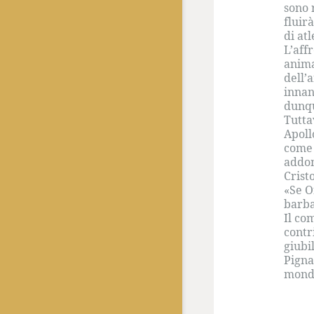
sono 
fluir
di at
L’aff
anima
dell’
innan
dunqu
Tutta
Apoll
come 
addom
Crist
«Se O
barba
Il co
contr
giubi
Pigna
mond