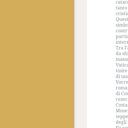
catac
tanto
cristi
Quest
simbo
contr
parti
inter
Tra l
da sf
manos
Vatic
visit
di un
Vorre
roman
di Co
centr
Costa
Musei
seppe
degli 
Fu co