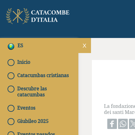
ES
Inicio
Catacumbas cristianas
Descubre las
catacumbas
La fondazione
Eventos
dei santi Marc
Giubileo 2025
Eventos pasados