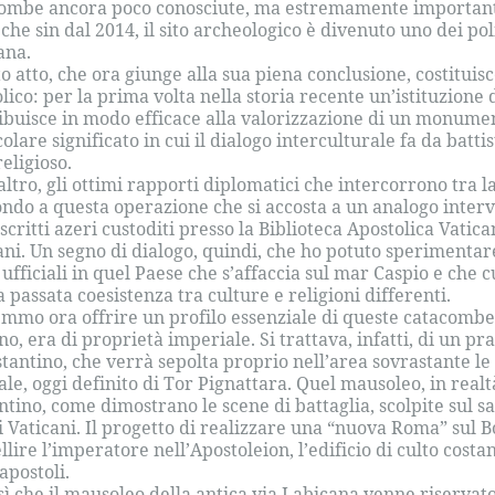
ombe ancora poco conosciute, ma estremamente importante d
 che sin dal 2014, il sito archeologico è divenuto uno dei po
ana.
o atto, che ora giunge alla sua piena conclusione, costituisc
lico: per la prima volta nella storia recente un’istituzion
ibuisce in modo efficace alla valorizzazione di un monument
colare significato in cui il dialogo interculturale fa da batti
religioso.
’altro, gli ottimi rapporti diplomatici che intercorrono tra 
ondo a questa operazione che si accosta a un analogo interv
critti azeri custoditi presso la Biblioteca Apostolica Vatic
ani. Un segno di dialogo, quindi, che ho potuto speriment
e ufficiali in quel Paese che s’affaccia sul mar Caspio e che
a passata coesistenza tra culture e religioni differenti.
mmo ora offrire un profilo essenziale di queste catacombe.
o, era di proprietà imperiale. Si trattava, infatti, di un 
stantino, che verrà sepolta proprio nell’area sovrastante l
ale, oggi definito di Tor Pignattara. Quel mausoleo, in realt
ntino, come dimostrano le scene di battaglia, scolpite sul s
 Vaticani. Il progetto di realizzare una “nuova Roma” sul 
llire l’imperatore nell’Apostoleion, l’edificio di culto costa
apostoli.
sì che il mausoleo della antica via Labicana venne riservat