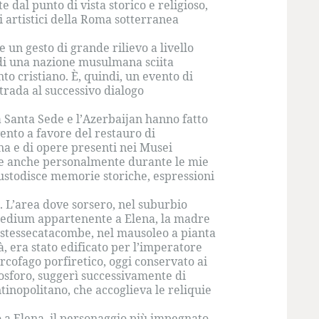
al punto di vista storico e religioso,
li artistici della Roma sotterranea
e un gesto di grande rilievo a livello
e di una nazione musulmana sciita
o cristiano. È, quindi, un evento di
strada al successivo dialogo
la Santa Sede e l’Azerbaijan hanno fatto
ento a favore del restauro di
ana e di opere presenti nei Musei
are anche personalmente durante le mie
 custodisce memorie storiche, espressioni
 L’area dove sorsero, nel suburbio
praedium appartenente a Elena, la madre
e stessecatacombe, nel mausoleo a pianta
à, era stato edificato per l’imperatore
arcofago porfiretico, oggi conservato ai
Bosforo, suggerì successivamente di
ntinopolitano, che accoglieva le reliquie
o a Elena, il personaggio più impegnato