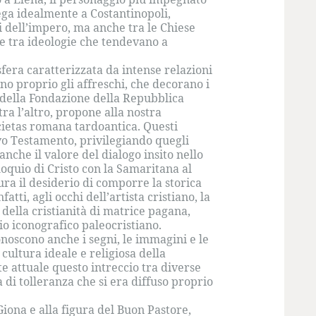
llega idealmente a Costantinopoli,
ti dell’impero, ma anche tra le Chiese
ne tra ideologie che tendevano a
fera caratterizzata da intense relazioni
no proprio gli affreschi, che decorano i
o della Fondazione della Repubblica
tra l’altro, propone alla nostra
cietas romana tardoantica. Questi
ovo Testamento, privilegiando quegli
anche il valore del dialogo insito nello
loquio di Cristo con la Samaritana al
gura il desiderio di comporre la storica
tti, agli occhi dell’artista cristiano, la
 della cristianità di matrice pagana,
o iconografico paleocristiano.
onoscono anche i segni, le immagini e le
cultura ideale e religiosa della
e attuale questo intreccio tra diverse
a di tolleranza che si era diffuso proprio
Giona e alla figura del Buon Pastore,