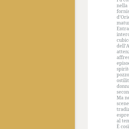
nella
forni
d’Ori
matur
Entra
inter
cubic
dell’
atten
affre
episo
spiri
pozzo
ostil
donna
secon
Ma ne
scene
tradi
espre
al te
È cos