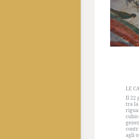
LE C
Il 22
tra l
rigua
cubic
gener
contr
agli 