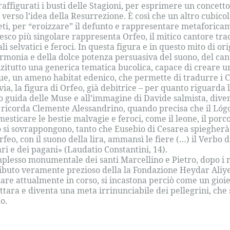
raffigurati i busti delle Stagioni, per esprimere un concett
à verso l’idea della Resurrezione. È così che un altro cubi
leti, per “eroizzare” il defunto e rappresentare metaforicam
resco più singolare rappresenta Orfeo, il mitico cantore tr
li selvatici e feroci. In questa figura e in questo mito di or
armonia e della dolce potenza persuasiva del suono, del canto
zitutto una generica tematica bucolica, capace di creare un 
e, un ameno habitat edenico, che permette di tradurre i Ca
via, la figura di Orfeo, già debitrice – per quanto riguarda 
o guida delle Muse e all’immagine di Davide salmista, dive
ricorda Clemente Alessandrino, quando precisa che il Lógos
esticare le bestie malvagie e feroci, come il leone, il porco e
o si sovrappongono, tanto che Eusebio di Cesarea spiegher
rfeo, con il suono della lira, ammansì le fiere (…) il Verbo 
ri e dei pagani» (Laudatio Constantini, 14).
mplesso monumentale dei santi Marcellino e Pietro, dopo i re
ibuto veramente prezioso della la Fondazione Heydar Aliye
lare attualmente in corso, si incastona perciò come un gioi
ttara e diventa una meta irrinunciabile dei pellegrini, che
o.