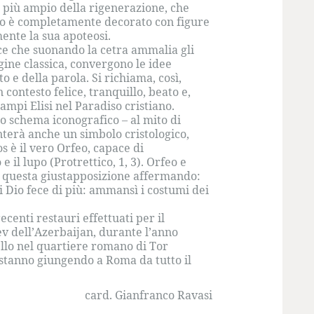
o più ampio della rigenerazione, che
colo è completamente decorato con figure
ente la sua apoteosi.
ace che suonando la cetra ammalia gli
igine classica, convergono le idee
 e della parola. Si richiama, così,
contesto felice, tranquillo, beato e,
mpi Elisi nel Paradiso cristiano.
lo schema iconografico – al mito di
nterà anche un simbolo cristologico,
 è il vero Orfeo, capace di
 il lupo (Protrettico, 1, 3). Orfeo e
à questa giustapposizione affermando:
di Dio fece di più: ammansì i costumi dei
centi restauri effettuati per il
v dell’Azerbaijan, durante l’anno
ello nel quartiere romano di Tor
 stanno giungendo a Roma da tutto il
card. Gianfranco Ravasi