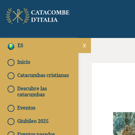
ES
Inicio
Catacumbas cristianas
Descubre las
catacumbas
Eventos
Giubileo 2025
Eventos pasados