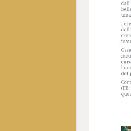
dall
bell
uman
I cr
dell
crea
inau
Osse
méta
cur
l’um
del 
Cont
(FB
ques