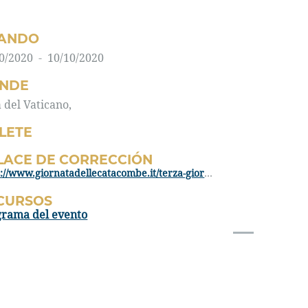
ANDO
0/2020 - 10/10/2020
NDE
à del Vaticano,
LLETE
LACE DE CORRECCIÓN
https://www.giornatadellecatacombe.it/terza-giornata-delle-catacombe/
CURSOS
grama del evento