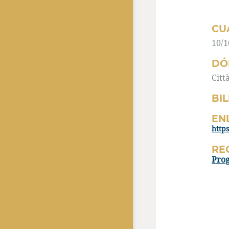
CU
10/1
DÓ
Citt
BI
EN
RE
Pro