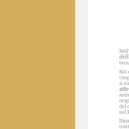
Nell
del
tecn
Nel 
cinq
si v
affr
anim
orig
del 
nel 
Dina
trat