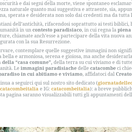
’oscurità e dai segni della morte, viene spontaneo esclamar
ezza naturale quanto mai suggestiva e attraente, sia, appun
a, sperata e desiderata non solo dai credenti ma da tutta 
istiani dell’antichità, rifacendosi soprattutto ai testi bibli
’umanità in un
contesto paradisiaco
, in cui regna la
piena
ture, chiamate anch’esse a partecipare della vita nuova a
gurata con la sua Resurrezione.
rvare, contemplare quelle suggestive immagini non signif
 bella e armoniosa, serena e gioiosa, ma anche desiderarla
a della “casa comune”,
della terra su cui viviamo e di tutt
anità. Le
immagini paradisiache
delle
catacombe
ci chie
paradiso in cui abitiamo e viviamo
, affidatoci dal
Creato
inua a seguirci qui sul nostro sito dedicato (
giornatadell
:
catacombeitalia
e IG:
catacombeitalia
): a breve pubblic
ta pagina saranno visualizzabili tutti gli appuntamenti del