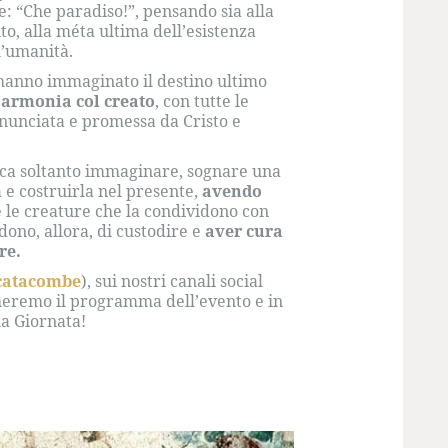
e: “Che paradiso!”, pensando sia alla
to, alla méta ultima dell’esistenza
l’umanità.
ci, hanno immaginato il destino ultimo
 armonia col creato
, con tutte le
nnunciata e promessa da Cristo e
ica soltanto immaginare, sognare una
 e costruirla nel presente,
avendo
e le creature che la condividono con
dono, allora, di custodire e
aver cura
re.
ecatacombe
), sui nostri canali social
heremo il programma dell’evento e in
la Giornata!