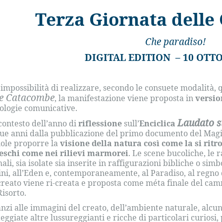
Terza Giornata dell
Che paradiso!
DIGITAL EDITION – 10 OTT
’impossibilità di realizzare, secondo le consuete modalità, 
le Catacombe
, la manifestazione viene proposta in
versio
ologie comunicative.
Laudato s
contesto dell’anno di
riflessione
sull’
Enciclica
ue anni dalla pubblicazione del primo documento del Magi
uole proporre la
visione della natura così come la si ritr
eschi come nei rilievi marmorei
. Le scene bucoliche, le 
ali, sia isolate sia inserite in raffigurazioni bibliche o sim
ini, all’Eden e, contemporaneamente, al Paradiso, al regno de
creato viene ri-creata e proposta come méta finale del cam
Risorto.
nzi alle immagini del creato, dell’ambiente naturale, alcun
teggiate altre lussureggianti e ricche di particolari curiosi