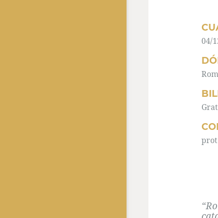
CU
04/1
DÓ
Roma
BI
Grat
CO
prot
“Ro
cat