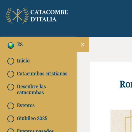
ES
Inicio
Catacumbas cristianas
Rom
Descubre las
catacumbas
Eventos
Giubileo 2025
Eventos pasados