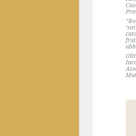
Cas
Pre
“Ro
‘sot
cat
fru
abb
Olt
Iac
Ass
Mun