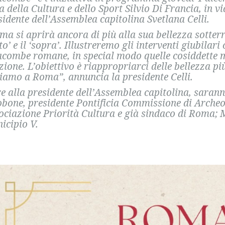
a della Cultura e dello Sport Silvio Di Francia, in 
sidente dell’Assemblea capitolina Svetlana Celli.
ma si aprirà ancora di più alla sua bellezza sotter
to’ e il ‘sopra’. Illustreremo gli interventi giubilar
acombe romane, in special modo quelle cosiddette m
izione. L’obiettivo è riappropriarci delle bellezza p
iamo a Roma”, annuncia la presidente Celli.
re alla presidente dell’Assemblea capitolina, saran
obone, presidente Pontificia Commissione di Archeo
ociazione Priorità Cultura e già sindaco di Roma; 
icipio V.