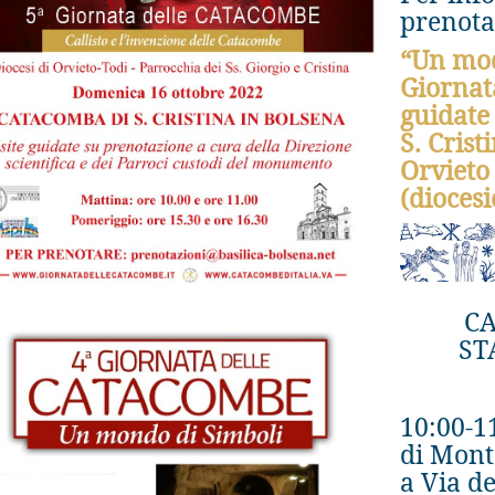
prenota
“Un mod
Giornat
guidate
S. Crist
Orvieto
(diocesi
C
ST
10:00-1
di Mont
a Via de