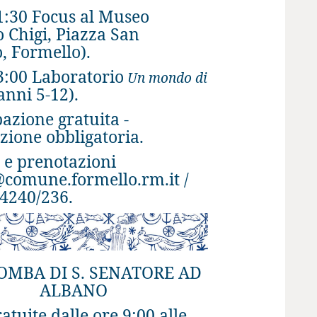
1:30 Focus al Museo
o Chigi, Piazza San
, Formello).
3:00 Laboratorio
Un mondo di
anni 5-12).
azione gratuita -
zione obbligatoria.
o e prenotazioni
omune.formello.rm.it /
4240/236.
OMBA DI S. SENATORE AD
ALBANO
ratuite dalle ore 9:00 alle