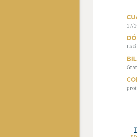
CU
17/1
DÓ
Lazi
BI
Grat
CO
prot
Do