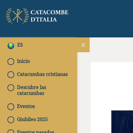
ES
Inicio
Catacumbas cristianas
Descubre las
catacumbas
Eventos
Giubileo 2025
Eventos pasados