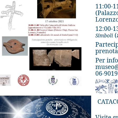
11:00-1
(Palazz
Lorenzo
12:00-1
(
Simboli
Partecip
prenota
Per inf
museo@c
06-9019
CATAC
Visite g