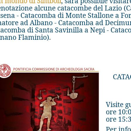
Un mondo di Simboli
, sarà possibile visit
notazione alcune catacombe del Lazio (Ca
sena - Catacomba di Monte Stallone a For
natore ad Albano - Catacomba ad Decimum
acomba di Santa Savinilla a Nepi - Catac
gnano Flaminio).
CATA
Visite g
ore 10:
ore 15:3
Per inf