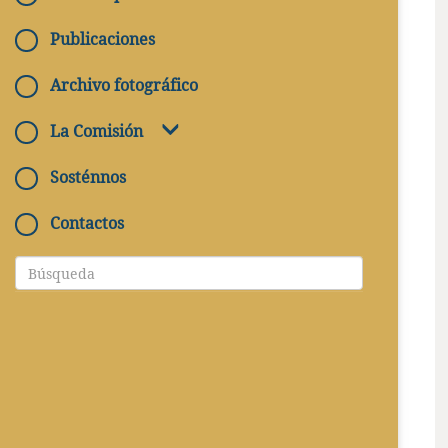
Publicaciones
Archivo fotográfico
La Comisión
Sosténnos
Contactos
CUANDO
29/05/2024 - 29/05/2024
DÓNDE
Roma, Catacombe di S. Callisto - Via Appia
Antica 110
BILLETE