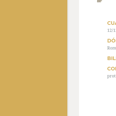
CU
12/1
DÓ
Roma
BI
CO
prot