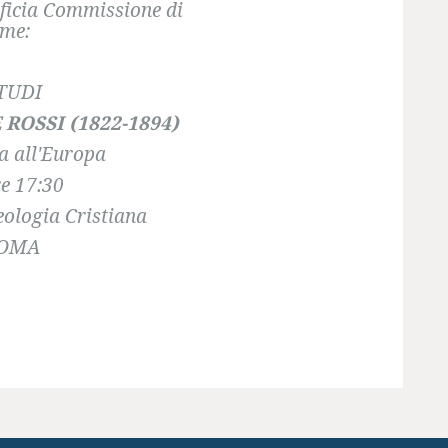
tificia Commissione di
ume:
STUDI
ROSSI (1822-1894)
ia all'Europa
e 17:30
heologia Cristiana
185 ROMA