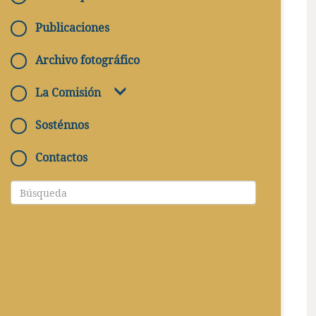
Publicaciones
Archivo fotográfico
La Comisión
Sosténnos
Contactos
CUANDO
07/12/2019 - 14/12/2019
DÓNDE
Catacombe di Pretestato, Roma, via Appia
Pignatelli 11
BILLETE