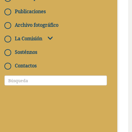
Publicaciones
Archivo fotográfico
La Comisión
Sosténnos
Contactos
DIRECCIÓN
Piazzale della Linguella, 4 - 57037
Portoferraio LI (acceso por la
capitanería del puerto)
CÓMO ACCEDER
Apertura mediante solicitud para
quien obtiene el acceso a la isla
CONTACTO