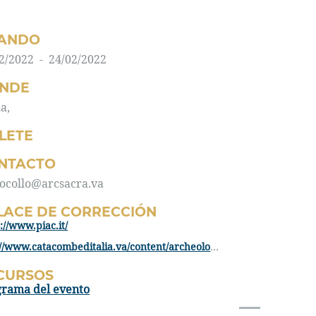
ANDO
2/2022 - 24/02/2022
NDE
a,
LLETE
NTACTO
ocollo@arcsacra.va
LACE DE CORRECCIÓN
://www.piac.it/
http://www.catacombeditalia.va/content/archeologiasacra/it.html
CURSOS
grama del evento