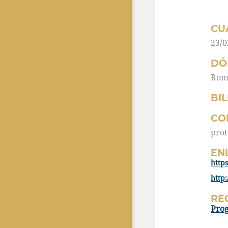
CU
23/0
DÓ
Rom
BI
CO
prot
EN
https
RE
Pro