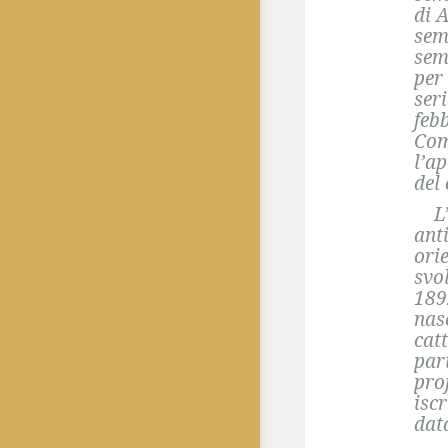
di 
sem
sem
per
ser
feb
Com
l’a
del
L’a
ant
orie
svo
189
nas
cat
par
pro
isc
data