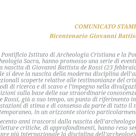
COMUNICATO STAM
Bicentenario Giovanni Battist
Pontificio Istituto di Archeologia Cristiana e la P
heologia Sacra, hanno promosso una serie di eventi
la nascita di Giovanni Battista de Rossi (23 febbrai
le si deve la nascita della moderna disciplina dell’a
ezionali scoperte relative alle testimonianze del cris
di di ricerca e di scavo e l’impegno nella divulgazio
uizioni sulla base delle sue straordinarie conoscenze
de Rossi, già a suo tempo, un punto di riferimento i
stazioni di stima e di consenso da parte di tutto il 
temporaneo, in un orizzonte storico particolarment
uecento anni trascorsi dalla nascita dell’archeologo 
riletture critiche, di approfondimenti, hanno reso se
re più internazionale la disciplina dell’archeologia 