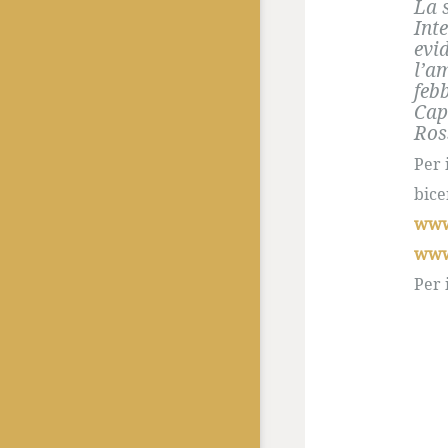
La 
Int
evi
l’a
feb
Cap
Ros
Per 
bice
www
www.
Per 