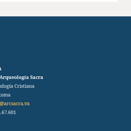
A
 Arqueología Sacra
ología Cristiana
 Roma
s@arcsacra.va
4.67.601