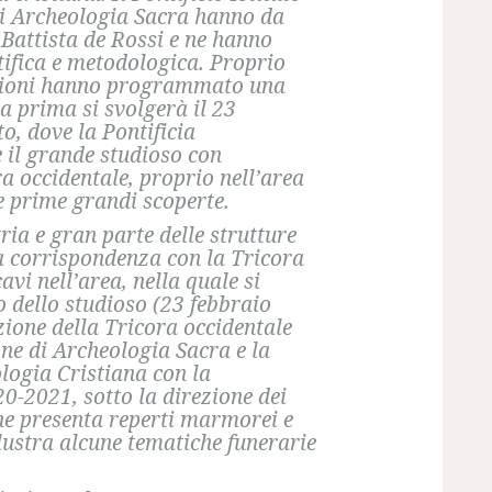
di Archeologia Sacra hanno da
Battista de Rossi e ne hanno
tifica e metodologica. Proprio
ituzioni hanno programmato una
La prima si svolgerà il 23
to, dove la Pontificia
 il grande studioso con
ra occidentale, proprio nell’area
ue prime grandi scoperte.
ia e gran parte delle strutture
a corrispondenza con la Tricora
cavi nell’area, nella quale si
o dello studioso (23 febbraio
zione della Tricora occidentale
ne di Archeologia Sacra e la
ologia Cristiana con la
0-2021, sotto la direzione dei
che presenta reperti marmorei e
illustra alcune tematiche funerarie