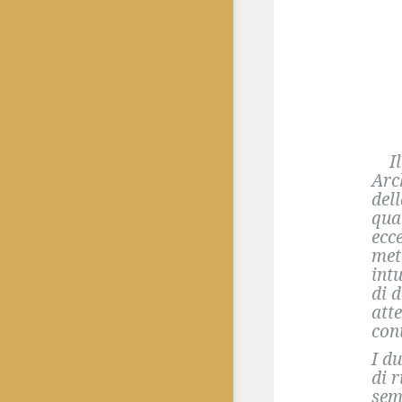
Il 
Arc
del
qua
ecc
meto
int
di 
atte
con
I d
di 
semp