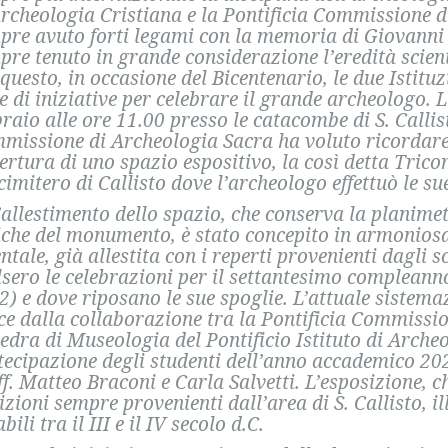
Archeologia Cristiana e la Pontificia Commissione 
pre avuto forti legami con la memoria di Giovanni 
pre tenuto in grande considerazione l’eredità scien
 questo, in occasione del Bicentenario, le due Ist
ie di iniziative per celebrare il grande archeologo. 
braio alle ore 11.00 presso le catacombe di S. Callis
missione di Archeologia Sacra ha voluto ricordare
pertura di uno spazio espositivo, la così detta Trico
 cimitero di Callisto dove l’archeologo effettuò le s
llestimento dello spazio, che conserva la planimetr
iche del monumento, è stato concepito in armonios
ntale, già allestita con i reperti provenienti dagli s
lsero le celebrazioni per il settantesimo compleann
2) e dove riposano le sue spoglie. L’attuale sistema
ce dalla collaborazione tra la Pontificia Commissio
tedra di Museologia del Pontificio Istituto di Arche
tecipazione degli studenti dell’anno accademico 202
ff. Matteo Braconi e Carla Salvetti. L’esposizione, 
rizioni sempre provenienti dall’area di S. Callisto, 
bili tra il III e il IV secolo d.C.