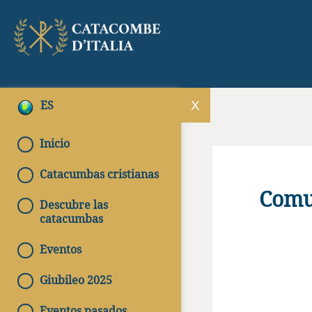
ES
Inicio
Catacumbas cristianas
Comun
Descubre las
catacumbas
Eventos
Giubileo 2025
Eventos pasados