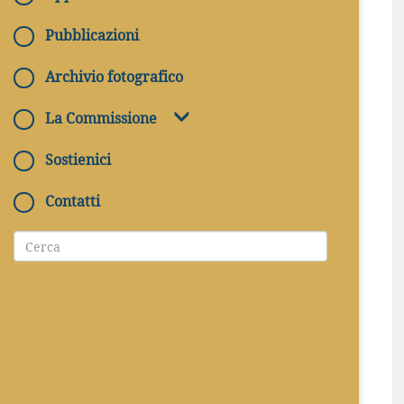
Pubblicazioni
Archivio fotografico
La Commissione
Sostienici
Contatti
08/02/2020
Sabato 8 Febbraio 2020, a Orvieto nella sede
della Diocesi in piazza Duomo, Sua
Eccellenza Reverendissima Mons. Benedetto