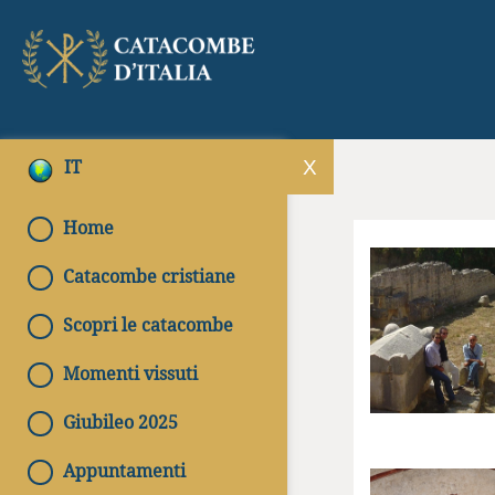
IT
Home
Catacombe cristiane
Scopri le catacombe
Momenti vissuti
Giubileo 2025
Appuntamenti