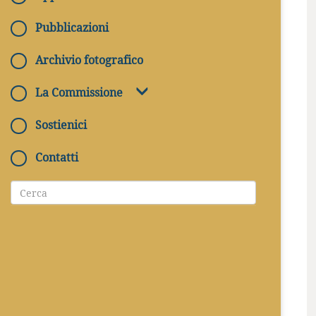
Pubblicazioni
Archivio fotografico
La Commissione
Sostienici
21/04/2025
Contatti
CONTATTI
protocollo@arcsacra.va
Il Signore Risorto accolga il Santo
Padre papa Francesco nel Suo regno di
pace e di gioia eterna