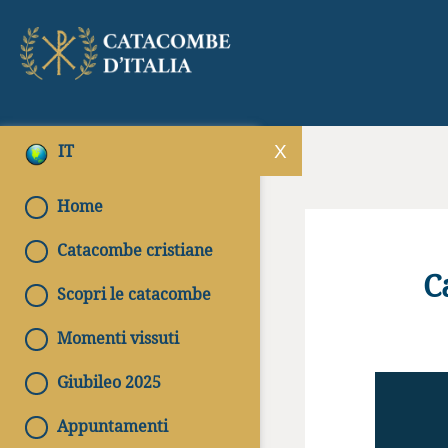
IT
Home
Catacombe cristiane
C
Scopri le catacombe
Momenti vissuti
Giubileo 2025
Appuntamenti