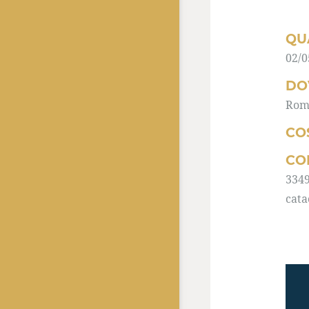
QU
02/0
DO
Roma
CO
CO
334
cat