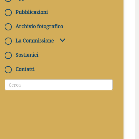
Pubblicazioni
Archivio fotografico
La Commissione
Sostienici
Contatti
QUANDO
26/09/2020 - 27/09/2020
DOVE
Canosa , Museo Archeologico Nazionale
Canosa di Puglia - Palazzo Sinesi - Via J. F.
Kennedy, 18
COSTO