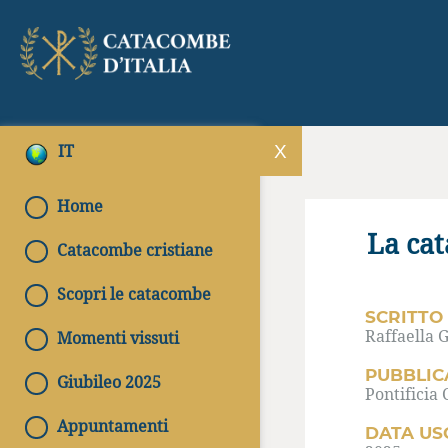
IT
Home
La cat
Catacombe cristiane
Scopri le catacombe
SCRITTO
Raffaella G
Momenti vissuti
PUBBLIC
Giubileo 2025
Pontificia
Appuntamenti
DATA US