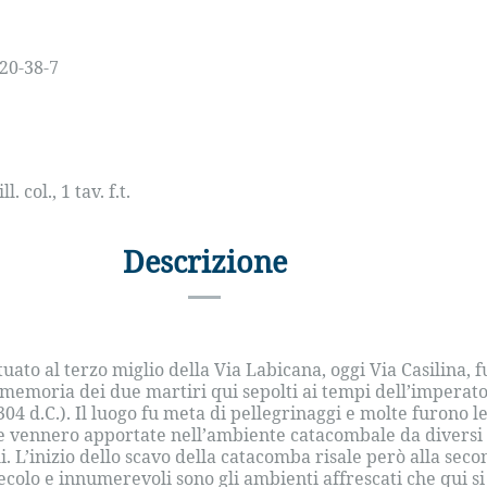
20-38-7
l. col., 1 tav. f.t.
Descrizione
ituato al terzo miglio della Via Labicana, oggi Via Casilina, f
 memoria dei due martiri qui sepolti ai tempi dell’imperat
304 d.C.). Il luogo fu meta di pellegrinaggi e molte furono l
e vennero apportate nell’ambiente catacombale da diversi
li. L’inizio dello scavo della catacomba risale però alla sec
secolo e innumerevoli sono gli ambienti affrescati che qui si