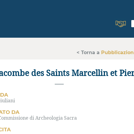
< Torna a
Pubblicazion
acombe des Saints Marcellin et Pie
 DA
iuliani
ATO DA
 Commissione di Archeologia Sacra
CITA