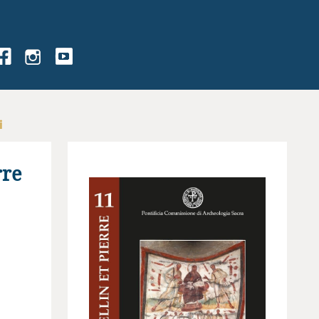
i
rre