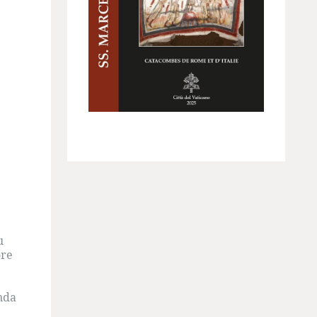
u
ore
e
onda