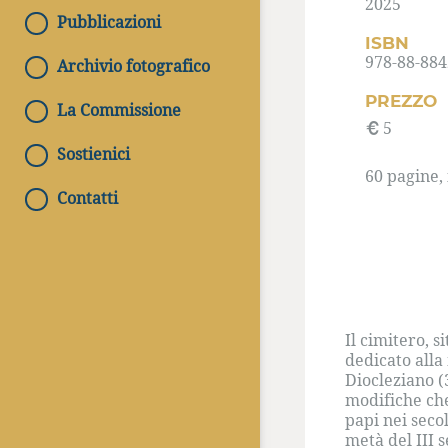
2025
Pubblicazioni
ISBN
978-88-884
Archivio fotografico
PREZZO
La Commissione
5
Sostienici
60 pagine, il
Contatti
Il cimitero, s
dedicato alla
Diocleziano (
modifiche ch
papi nei seco
metà del III 