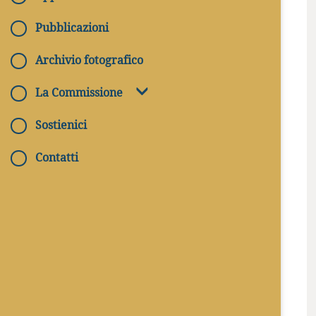
DATA USCITA
Pubblicazioni
1998
Archivio fotografico
PREZZO
15
La Commissione
Illustrato
Sostienici
Contatti
Descrizione