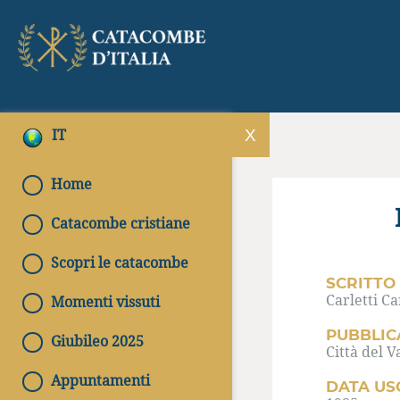
IT
Home
Catacombe cristiane
Scopri le catacombe
SCRITTO
Carletti Ca
Momenti vissuti
PUBBLIC
Giubileo 2025
Città del V
Appuntamenti
DATA US