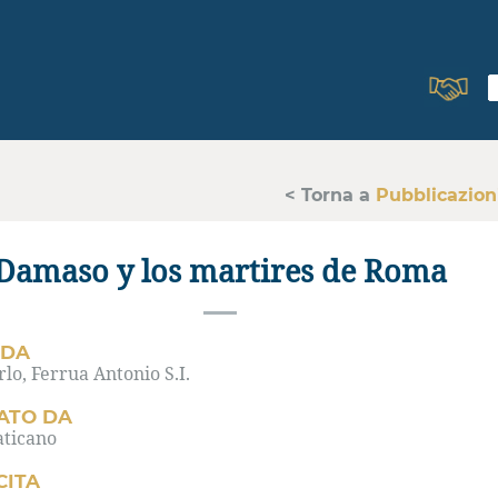
< Torna a
Pubblicazion
Damaso y los martires de Roma
 DA
rlo, Ferrua Antonio S.I.
ATO DA
aticano
CITA