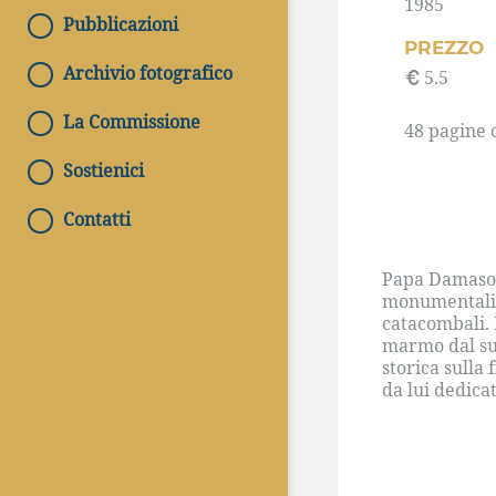
1985
Pubblicazioni
PREZZO
Archivio fotografico
5.5
La Commissione
48 pagine c
Sostienici
Contatti
Papa Damaso (
monumentalizz
catacombali. 
marmo dal suo
storica sulla 
da lui dedicat