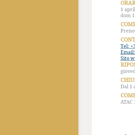
ORAR
1 apri
dom 10
COME
Prenot
CONT
Tel: +
Email
Sito w
RIPO
gioved
CHIU
Dal 1 
COME
ATAC 1