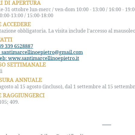
I DI APERTURA
le-31 ottobre lun-merc / ven-dom 10:00 - 13:00 / 16:00 - 19
:00-13:00 / 15:00-18:00
 ACCEDERE
azione obbligatoria. La visita include l'accesso al mausoleo
ATTI
39 339 6528887
: santimarcellinoepietro@gmail.com
eb: www.santimarcellinoepietro.it
SO SETTIMANALE
ì
SURA ANNUALE
agosto al 15 agosto (incluso), dal 1 settembre al 15 settembr
 RAGGIUNGERCI
05; 409.