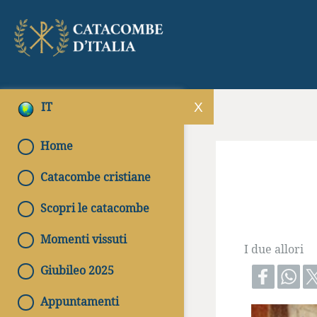
IT
Home
Catacombe cristiane
Scopri le catacombe
Momenti vissuti
I due allori
Giubileo 2025
Appuntamenti