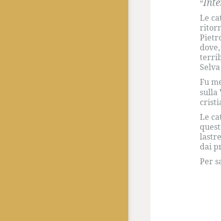
Inte
“
Le ca
ritor
Pietr
dove,
terri
Selva
Fu me
sulla 
crist
Le ca
quest
lastr
dai p
Per s