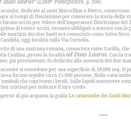
r duas lauros
Liber Pontificalis.
” (
p. 206)
tacombe, dedicate ai santi Marcellino e Pietro, conservano 
nare ai tempi di Diocleziano per conoscere la storia della v
o furono uccisi per volere dell’imperatore Diocleziano del 3
 prima di essere uccisi, vennero obbligati a scavare con le 
bile martirio dei due Santi era conosciuto come Selva Nera 
 Candida, oggi località sulla Via Cornelia.
rito di una matrona romana, conosciuta come Lucilla, che 
ad Duas Lauros
Via Casilina, presso la località
. Con la tr
iano, già preesistente, fu dedicato alla memoria dei due mar
tacombe si estendono per una superficie di 18.000 mq. Si pr
’area furono sepolte circa 15.000 persone. Nelle catacombe 
e tombali che coprivano i loculi. Sulle lapidi marmoree sono
rimi cristiani per indicare il loro credo.
aperne di più acquista la guida
Le catacombe dei Santi Marc