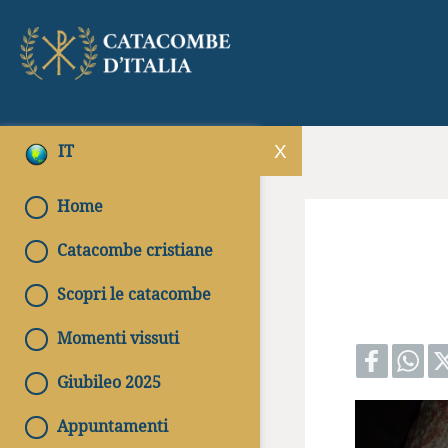
IT
Home
Catacombe cristiane
Scopri le catacombe
Momenti vissuti
Giubileo 2025
Appuntamenti