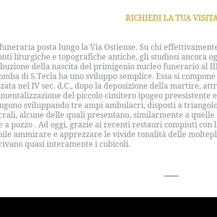
RICHIEDI LA TUA VISIT
funeraria posta lungo la Via Ostiense. Su chi effettivamen
fonti liturgiche e topografiche antiche, gli studiosi ancora 
ribuzione della nascita del primigenio nucleo funerario al II
omba di S.Tecla ha uno sviluppo semplice. Essa si compone d
zzata nel IV sec. d.C., dopo la deposizione della martire, at
entalizzazione del piccolo cimitero ipogeo preesistente e ri
ngono sviluppando tre ampi ambulacri, disposti a triangolo 
crali, alcune delle quali presentano, similarmente a quelle
 a pozzo . Ad oggi, grazie ai recenti restauri compiuti con 
bile ammirare e apprezzare le vivide tonalità delle moltepl
rivano quasi interamente i cubicoli.