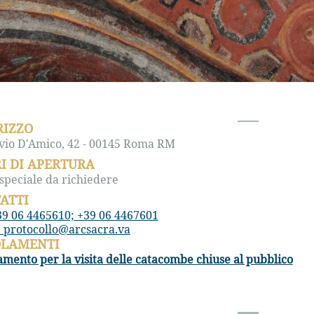
RIZZO
lvio D'Amico, 42 - 00145 Roma RM
I DI APERTURA
 speciale da richiedere
ATTI
39 06 4465610; +39 06 4467601
: protocollo@arcsacra.va
OLAMENTI
mento per la visita delle catacombe chiuse al pubblico