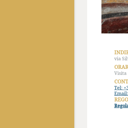
INDI
via Si
ORAR
Visita
CONT
Tel: +
Email
REG
Regola