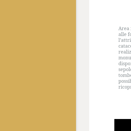
Area 
alle 
l’att
catac
reali
monum
dispo
sepol
tombe
possi
ricop