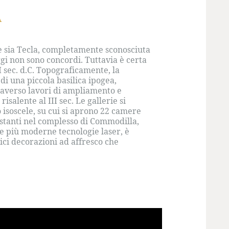
A
te sia Tecla, completamente sconosciuta
oggi non sono concordi. Tuttavia è certa
I sec. d.C. Topograficamente, la
i una piccola basilica ipogea,
traverso lavori di ampliamento e
salente al III sec. Le gallerie si
isoscele, su cui si aprono 22 camere
 stanti nel complesso di Commodilla,
le più moderne tecnologie laser, è
ici decorazioni ad affresco che