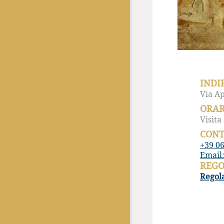
INDI
Via A
ORAR
Visita
CONT
+39 0
Email
REG
Regola