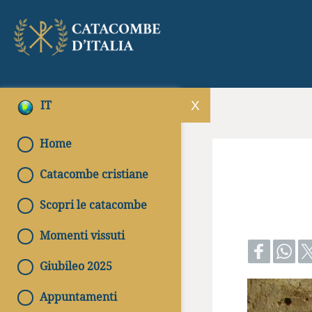
IT
Home
Catacombe cristiane
Scopri le catacombe
Momenti vissuti
Giubileo 2025
Appuntamenti