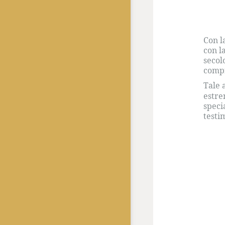
Con l
con l
secol
compr
Tale 
estre
speci
testi