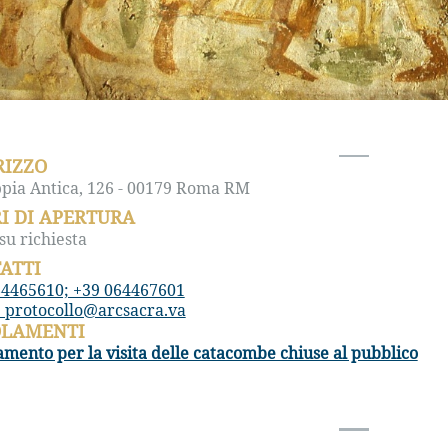
RIZZO
ppia Antica, 126 - 00179 Roma RM
I DI APERTURA
 su richiesta
ATTI
64465610; +39 064467601
: protocollo@arcsacra.va
OLAMENTI
mento per la visita delle catacombe chiuse al pubblico