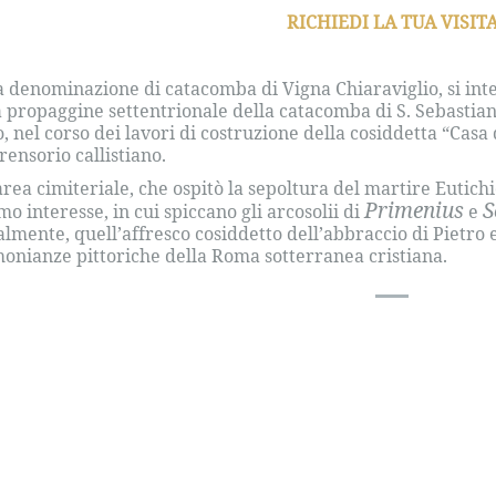
RICHIEDI LA TUA VISIT
a denominazione di catacomba di Vigna Chiaraviglio, si int
a propaggine settentrionale della catacomba di S. Sebastiano
o, nel corso dei lavori di costruzione della cosiddetta “Casa
ensorio callistiano.
area cimiteriale, che ospitò la sepoltura del martire Eutichi
Primenius
S
mo interesse, in cui spiccano gli arcosolii di
e
almente, quell’affresco cosiddetto dell’abbraccio di Pietro e
monianze pittoriche della Roma sotterranea cristiana.